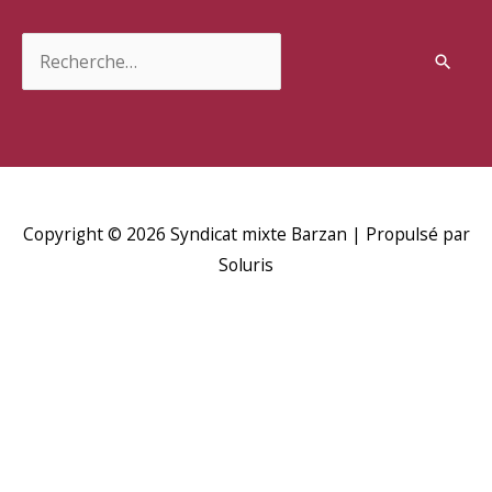
Rechercher :
Copyright © 2026
Syndicat mixte Barzan
| Propulsé par
Soluris
H
d
p