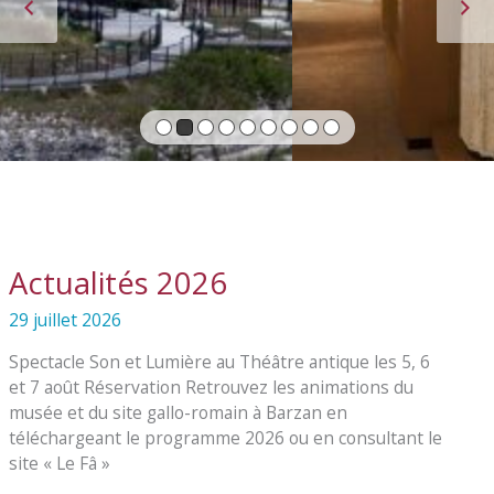
PRÉCÉDENT
S
Actualités 2026
29 juillet 2026
Spectacle Son et Lumière au Théâtre antique les 5, 6
et 7 août Réservation Retrouvez les animations du
musée et du site gallo-romain à Barzan en
téléchargeant le programme 2026 ou en consultant le
site « Le Fâ »